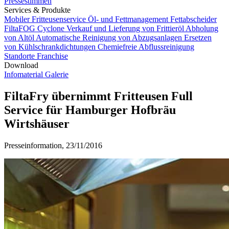
Pressestimmen
Services & Produkte
Mobiler Fritteusenservice
Öl- und Fettmanagement
Fettabscheider
FiltaFOG Cyclone
Verkauf und Lieferung von Frittieröl
Abholung
von Altöl
Automatische Reinigung von Abzugsanlagen
Ersetzen
von Kühlschrankdichtungen
Chemiefreie Abflussreinigung
Standorte
Franchise
Download
Infomaterial
Galerie
FiltaFry übernimmt Fritteusen Full
Service für Hamburger Hofbräu
Wirtshäuser
Presseinformation, 23/11/2016