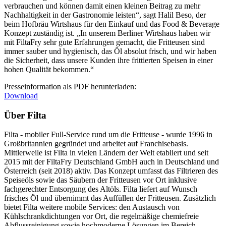
verbrauchen und können damit einen kleinen Beitrag zu mehr
Nachhaltigkeit in der Gastronomie leisten“, sagt Halil Beso, der
beim Hofbräu Wirtshaus für den Einkauf und das Food & Beverage
Konzept zuständig ist. „In unserem Berliner Wirtshaus haben wir
mit FiltaFry sehr gute Erfahrungen gemacht, die Fritteusen sind
immer sauber und hygienisch, das Öl absolut frisch, und wir haben
die Sicherheit, dass unsere Kunden ihre frittierten Speisen in einer
hohen Qualität bekommen.“
Presseinformation als PDF herunterladen:
Download
Über Filta
Filta - mobiler Full-Service rund um die Fritteuse - wurde 1996 in
Großbritannien gegründet und arbeitet auf Franchisebasis.
Mittlerweile ist Filta in vielen Ländern der Welt etabliert und seit
2015 mit der FiltaFry Deutschland GmbH auch in Deutschland und
Österreich (seit 2018) aktiv. Das Konzept umfasst das Filtrieren des
Speiseöls sowie das Säubern der Fritteusen vor Ort inklusive
fachgerechter Entsorgung des Altöls. Filta liefert auf Wunsch
frisches Öl und übernimmt das Auffüllen der Fritteusen. Zusätzlich
bietet Filta weitere mobile Services: den Austausch von
Kühlschrankdichtungen vor Ort, die regelmäßige chemiefreie
Abflussreinigung sowie hochmoderne Lösungen im Bereich