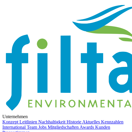
Unternehmen
Konzept
Leitlinien
Nachhaltigkeit
Historie
Aktuelles
Kennzahlen
International
Team
Jobs
Mitgliedschaften
Awards
Kunden