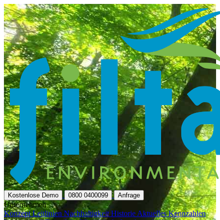
Kostenlose Demo
0800 0400099
Anfrage
Unternehmen
Konzept
Leitlinien
Nachhaltigkeit
Historie
Aktuelles
Kennzahlen