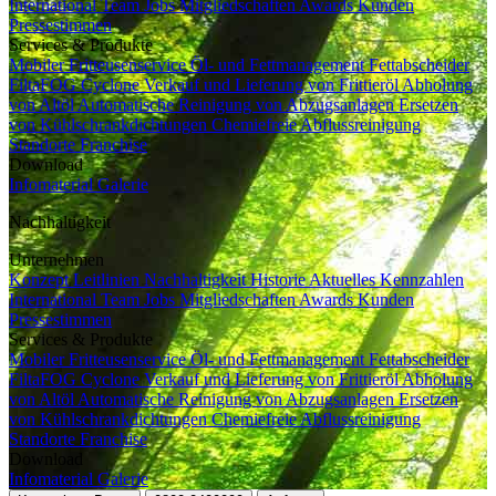
International
Team
Jobs
Mitgliedschaften
Awards
Kunden
Pressestimmen
Services & Produkte
Mobiler Fritteusenservice
Öl- und Fettmanagement
Fettabscheider
FiltaFOG Cyclone
Verkauf und Lieferung von Frittieröl
Abholung
von Altöl
Automatische Reinigung von Abzugsanlagen
Ersetzen
von Kühlschrankdichtungen
Chemiefreie Abflussreinigung
Standorte
Franchise
Download
Infomaterial
Galerie
Nachhaltigkeit
Unternehmen
Konzept
Leitlinien
Nachhaltigkeit
Historie
Aktuelles
Kennzahlen
International
Team
Jobs
Mitgliedschaften
Awards
Kunden
Pressestimmen
Services & Produkte
Mobiler Fritteusenservice
Öl- und Fettmanagement
Fettabscheider
FiltaFOG Cyclone
Verkauf und Lieferung von Frittieröl
Abholung
von Altöl
Automatische Reinigung von Abzugsanlagen
Ersetzen
von Kühlschrankdichtungen
Chemiefreie Abflussreinigung
Standorte
Franchise
Download
Infomaterial
Galerie