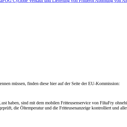
iltaFOG Cyclone
Verkauf und Lieferung von Frittieröl
Abholung von Al
ennen müssen, finden diese hier auf der Seite der EU-Kommission:
st haben, sind mit dem mobilen Fritteusenservice von FiltaFry ohnehi
 geprüft, die Öltemperatur und die Fritteusenanzeige kontrolliert und