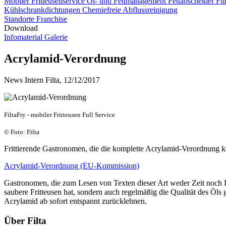
Mobiler Fritteusenservice
Öl- und Fettmanagement
Fettabscheider F
Kühlschrankdichtungen
Chemiefreie Abflussreinigung
Standorte
Franchise
Download
Infomaterial
Galerie
Acrylamid-Verordnung
News Intern Filta, 12/12/2017
FiltaFry - mobiler Fritteusen Full Service
© Foto: Filta
Frittierende Gastronomen, die die komplette Acrylamid-Verordnung k
Acrylamid-Verordnung (EU-Kommission)
Gastronomen, die zum Lesen von Texten dieser Art weder Zeit noch Lu
saubere Fritteusen hat, sondern auch regelmäßig die Qualität des Öls
Acrylamid ab sofort entspannt zurücklehnen.
Über Filta