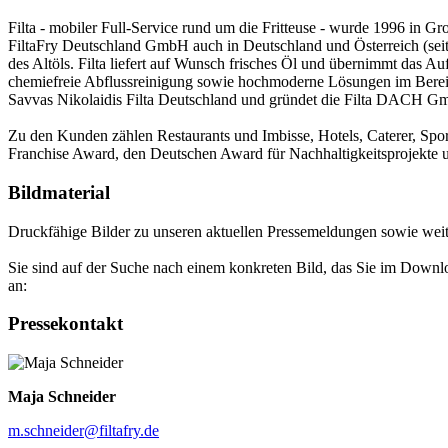
Filta - mobiler Full-Service rund um die Fritteuse - wurde 1996 in Groß
FiltaFry Deutschland GmbH auch in Deutschland und Österreich (seit 
des Altöls. Filta liefert auf Wunsch frisches Öl und übernimmt das Au
chemiefreie Abflussreinigung sowie hochmoderne Lösungen im Berei
Savvas Nikolaidis Filta Deutschland und gründet die Filta DACH G
Zu den Kunden zählen Restaurants und Imbisse, Hotels, Caterer, Sport
Franchise Award, den Deutschen Award für Nachhaltigkeitsprojekte u
Bildmaterial
Druckfähige Bilder zu unseren aktuellen Pressemeldungen sowie wei
Sie sind auf der Suche nach einem konkreten Bild, das Sie im Down
an:
Pressekontakt
Maja Schneider
m.schneider@filtafry.de