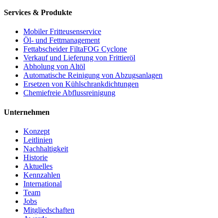
Services & Produkte
Mobiler Fritteusenservice
Öl- und Fettmanagement
Fettabscheider FiltaFOG Cyclone
Verkauf und Lieferung von Frittieröl
Abholung von Altöl
Automatische Reinigung von Abzugsanlagen
Ersetzen von Kühlschrankdichtungen
Chemiefreie Abflussreinigung
Unternehmen
Konzept
Leitlinien
Nachhaltigkeit
Historie
Aktuelles
Kennzahlen
International
Team
Jobs
Mitgliedschaften