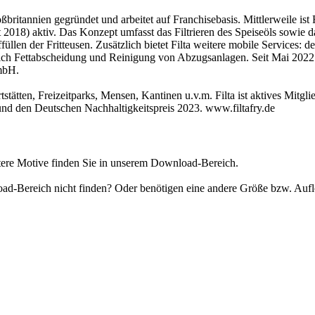
britannien gegründet und arbeitet auf Franchisebasis. Mittlerweile ist F
2018) aktiv. Das Konzept umfasst das Filtrieren des Speiseöls sowie da
ffüllen der Fritteusen. Zusätzlich bietet Filta weitere mobile Services
ch Fettabscheidung und Reinigung von Abzugsanlagen. Seit Mai 2022 g
mbH.
stätten, Freizeitparks, Mensen, Kantinen u.v.m. Filta ist aktives Mitgl
nd den Deutschen Nachhaltigkeitspreis 2023. www.filtafry.de
tere Motive finden Sie in unserem Download-Bereich.
load-Bereich nicht finden? Oder benötigen eine andere Größe bzw. Au