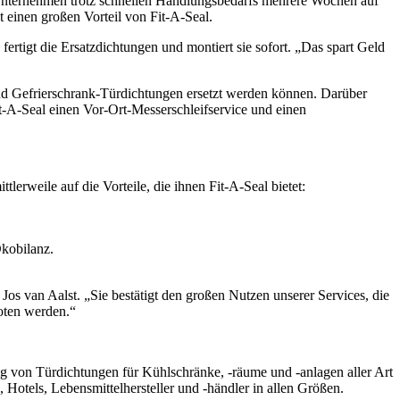
 Unternehmen trotz schnellen Handlungsbedarfs mehrere Wochen auf
 einen großen Vorteil von Fit-A-Seal.
 fertigt die Ersatzdichtungen und montiert sie sofort. „Das spart Geld
 und Gefrierschrank-Türdichtungen ersetzt werden können. Darüber
Fit-A-Seal einen Vor-Ort-Messerschleifservice und einen
lerweile auf die Vorteile, die ihnen Fit-A-Seal bietet:
Ökobilanz.
Jos van Aalst. „Sie bestätigt den großen Nutzen unserer Services, die
boten werden.“
ng von Türdichtungen für Kühlschränke, -räume und -anlagen aller Art
tels, Lebensmittelhersteller und -händler in allen Größen.