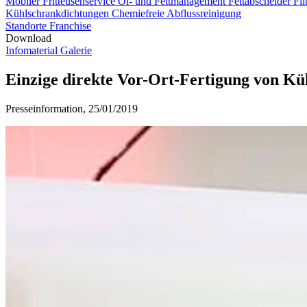
Mobiler Fritteusenservice
Öl- und Fettmanagement
Fettabscheider F
Kühlschrankdichtungen
Chemiefreie Abflussreinigung
Standorte
Franchise
Download
Infomaterial
Galerie
Einzige direkte Vor-Ort-Fertigung von Kü
Presseinformation, 25/01/2019