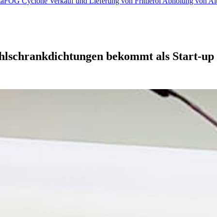
iltaFOG Cyclone
Verkauf und Lieferung von Frittieröl
Abholung von Al
hlschrankdichtungen bekommt als Start-up 