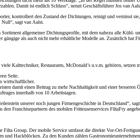
Dichtungen nicht mehr als 10 Werktage. „In der Regel mussten bisher
hlen. Damit ist endlich Schluss“, nennt Geschäftsführer Jos van Aalst
rter, kontrolliert den Zustand der Dichtungen, reinigt und vermisst sie,
 Null“, sagt van Aalst.
ein Sortiment allgemeiner Dichtungsprofile, mit dem nahezu alle Kühl-
er gängige als auch nicht mehr erhältliche Modelle an. Zusätzlich hat 
iele Kalttechniker, Restaurants, McDonald’s u.v.m. gehören, setzen mitt
ren Seite.
 wirtschaftlicher.
isten damit einen Beitrag zu mehr Nachhaltigkeit und einer besseren 
trages innerhalb von 10 Arbeitstagen.
eilenstein unserer noch jungen Firmengeschichte in Deutschland“, sagt 
on den Franchisepartnern des mobilen Fritteusenservices FiltaFry ange
r Filta Group. Der mobile Service umfasst die direkte Vor-Ort-Fertigu
rn und Hackblöcken. Zu den Kunden zählen Gastronomieunternehmen, Ho