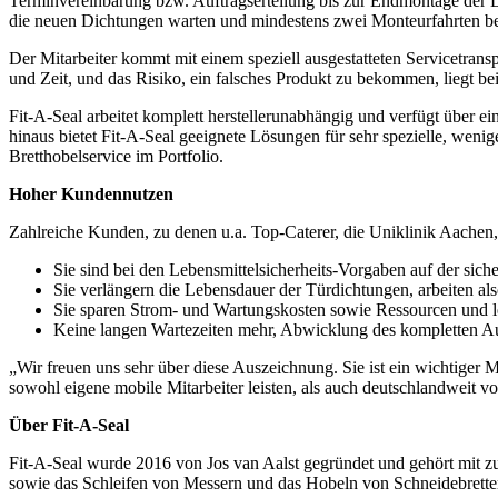
Terminvereinbarung bzw. Auftragserteilung bis zur Endmontage der 
die neuen Dichtungen warten und mindestens zwei Monteurfahrten beza
Der Mitarbeiter kommt mit einem speziell ausgestatteten Servicetranspo
und Zeit, und das Risiko, ein falsches Produkt zu bekommen, liegt bei
Fit-A-Seal arbeitet komplett herstellerunabhängig und verfügt über 
hinaus bietet Fit-A-Seal geeignete Lösungen für sehr spezielle, wenig
Bretthobelservice im Portfolio.
Hoher Kundennutzen
Zahlreiche Kunden, zu denen u.a. Top-Caterer, die Uniklinik Aachen, v
Sie sind bei den Lebensmittelsicherheits-Vorgaben auf der siche
Sie verlängern die Lebensdauer der Türdichtungen, arbeiten also
Sie sparen Strom- und Wartungskosten sowie Ressourcen und le
Keine langen Wartezeiten mehr, Abwicklung des kompletten Auf
„Wir freuen uns sehr über diese Auszeichnung. Sie ist ein wichtiger M
sowohl eigene mobile Mitarbeiter leisten, als auch deutschlandweit v
Über Fit-A-Seal
Fit-A-Seal wurde 2016 von Jos van Aalst gegründet und gehört mit zu
sowie das Schleifen von Messern und das Hobeln von Schneidebrette