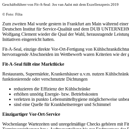
Geschäftsführer von Fit-A-Seal: Jos van Aalst mit dem Exzellenzpreis 2019
© Foto: Filta
Zum zweiten Mal wurde gestern in Frankfurt am Main während einer 
Deutschen Institut für Service-Qualität und dem DUB UNTERNEHMER
Wolfgang Clement wieder die Qual der Wahl, herausragende Leistung
Initiativen eingereicht hatten.
Fit-A-Seal, einzige direkte Vor-Ort-Fertigung von Kühlschrankdichtun
hervorragende Abschneiden im Wettbewerb waren Kriterien wie der ges
Fit-A-Seal füllt eine Marktlücke
Restaurants, Supermärkte, Krankenhäuser u.v.m. nutzen Kühlschränk
funktionierende oder verschmutzte Dichtungen
reduzieren die Effizienz der Kühlschränke
erhöhen unnötig Energie- bzw. Betriebskosten
verletzen in punkto Lebensmittelhygiene möglicherweise unbea
sind eine Quelle für Krankheitserreger und Schimmel
Einzigartiger Vor-Ort-Service
Wochenlange Wartezeiten und unregelmäßige Checks gehören mit Fit-A