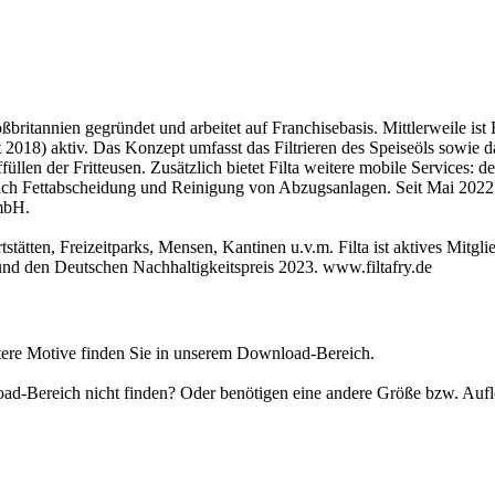
britannien gegründet und arbeitet auf Franchisebasis. Mittlerweile ist F
2018) aktiv. Das Konzept umfasst das Filtrieren des Speiseöls sowie da
ffüllen der Fritteusen. Zusätzlich bietet Filta weitere mobile Services
ch Fettabscheidung und Reinigung von Abzugsanlagen. Seit Mai 2022 g
mbH.
stätten, Freizeitparks, Mensen, Kantinen u.v.m. Filta ist aktives Mitgl
nd den Deutschen Nachhaltigkeitspreis 2023. www.filtafry.de
tere Motive finden Sie in unserem Download-Bereich.
load-Bereich nicht finden? Oder benötigen eine andere Größe bzw. Au