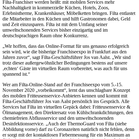
Filta-Franchiser werden heißt: mit mobilen Services mehr
Nachhaltigkeit in kommerzielle Küchen, Hotels, Zoos,
Erlebnistherme, Krankenhäuser, Möbelketten bringen. Filta entlastet
die Mitarbeiter in den Küchen und hilft Gastronomen dabei, Geld
und Zeit einzusparen. Filta ist mit dem Umfang seiner
umweltschonenden Services bisher einzigartig und im
deutschsprachigen Raum ohne Konkurrenz.
„Wir hoffen, dass das Online-Format für uns genauso erfolgreich
sein wird, wie die bisherige Franchiseexpo in Frankfurt aus den
Jahren zuvor“, sagt Filta-Geschäftsführer Jos van Aalst. „Wir sind
trotz dieser außergewöhnlicher Bedingungen bestens auf unsere
‚echten‘ Gäste im virtuellen Raum vorbereitet, was auch für uns
spannend ist.“
Wer am Filta-Online-Stand auf der Franchiseexpo vom 5.-15.
November 2020 „vorbeikommt“, lernt das unschlagbare Konzept
des mobilen Fritteusenservice-Anbieters kennen und kommt mit
Filta-Geschäftsführer Jos van Aalst persönlich ins Gespräch. Alle
Services hat Filta im virtuellen Gepäck dabei: Fritteusenservice &
Ölmanagement, den Direktersatz von Kühlschrankdichtungen, den
chemiefreien Abflussservice und den umweltschonenden
Desinfektionsservice. „Auch der ThermoGuard von Filta (siehe
Abbildung vorne) darf zu Coronazeiten natürlich nicht fehlen, denn
er sorgt mit der kontaktlosen Fiebermessung für ein Maximum an