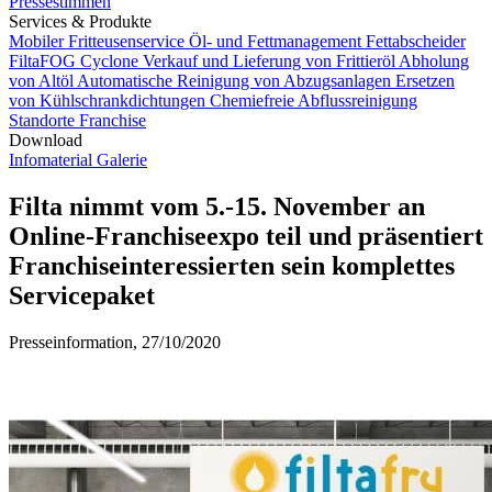
Pressestimmen
Services & Produkte
Mobiler Fritteusenservice
Öl- und Fettmanagement
Fettabscheider
FiltaFOG Cyclone
Verkauf und Lieferung von Frittieröl
Abholung
von Altöl
Automatische Reinigung von Abzugsanlagen
Ersetzen
von Kühlschrankdichtungen
Chemiefreie Abflussreinigung
Standorte
Franchise
Download
Infomaterial
Galerie
Filta nimmt vom 5.-15. November an
Online-Franchiseexpo teil und präsentiert
Franchiseinteressierten sein komplettes
Servicepaket
Presseinformation, 27/10/2020