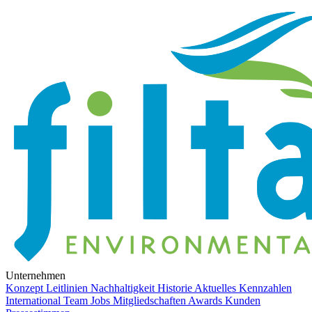
Unternehmen
Konzept
Leitlinien
Nachhaltigkeit
Historie
Aktuelles
Kennzahlen
International
Team
Jobs
Mitgliedschaften
Awards
Kunden