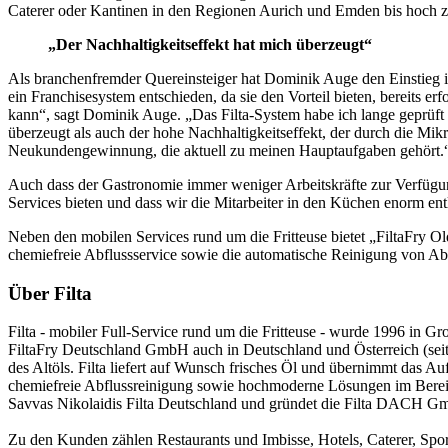
Caterer oder Kantinen in den Regionen Aurich und Emden bis hoch z
„Der Nachhaltigkeitseffekt hat mich überzeugt“
Als branchenfremder Quereinsteiger hat Dominik Auge den Einstieg i
ein Franchisesystem entschieden, da sie den Vorteil bieten, bereits e
kann“, sagt Dominik Auge. „Das Filta-System habe ich lange geprüft
überzeugt als auch der hohe Nachhaltigkeitseffekt, der durch die Mikro
Neukundengewinnung, die aktuell zu meinen Hauptaufgaben gehört.
Auch dass der Gastronomie immer weniger Arbeitskräfte zur Verfügu
Services bieten und dass wir die Mitarbeiter in den Küchen enorm ent
Neben den mobilen Services rund um die Fritteuse bietet „FiltaFry 
chemiefreie Abflussservice sowie die automatische Reinigung von A
Über Filta
Filta - mobiler Full-Service rund um die Fritteuse - wurde 1996 in Groß
FiltaFry Deutschland GmbH auch in Deutschland und Österreich (seit 
des Altöls. Filta liefert auf Wunsch frisches Öl und übernimmt das Au
chemiefreie Abflussreinigung sowie hochmoderne Lösungen im Berei
Savvas Nikolaidis Filta Deutschland und gründet die Filta DACH G
Zu den Kunden zählen Restaurants und Imbisse, Hotels, Caterer, Sport