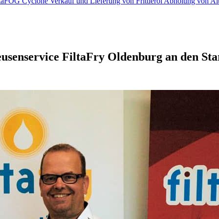
iltaFOG Cyclone
Verkauf und Lieferung von Frittieröl
Abholung von Al
usenservice FiltaFry Oldenburg an den Sta