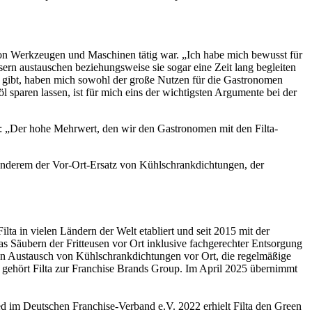
von Werkzeugen und Maschinen tätig war. „Ich habe mich bewusst für
sern austauschen beziehungsweise sie sogar eine Zeit lang begleiten
t gibt, haben mich sowohl der große Nutzen für die Gastronomen
öl sparen lassen, ist für mich eins der wichtigsten Argumente bei der
: „Der hohe Mehrwert, den wir den Gastronomen mit den Filta-
 anderem der Vor-Ort-Ersatz von Kühlschrankdichtungen, der
ilta in vielen Ländern der Welt etabliert und seit 2015 mit der
s Säubern der Fritteusen vor Ort inklusive fachgerechter Entsorgung
: den Austausch von Kühlschrankdichtungen vor Ort, die regelmäßige
ehört Filta zur Franchise Brands Group. Im April 2025 übernimmt
ied im Deutschen Franchise-Verband e.V. 2022 erhielt Filta den Green