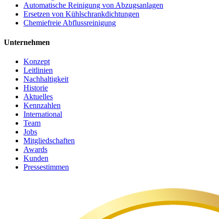
Automatische Reinigung von Abzugsanlagen
Ersetzen von Kühlschrankdichtungen
Chemiefreie Abflussreinigung
Unternehmen
Konzept
Leitlinien
Nachhaltigkeit
Historie
Aktuelles
Kennzahlen
International
Team
Jobs
Mitgliedschaften
Awards
Kunden
Pressestimmen