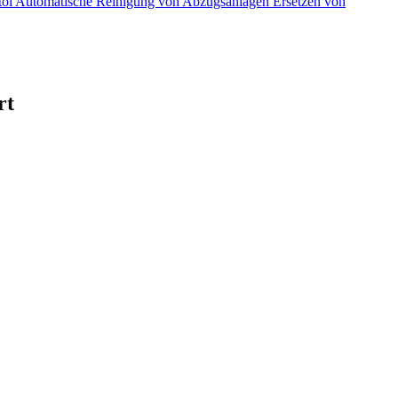
töl
Automatische Reinigung von Abzugsanlagen
Ersetzen von
rt