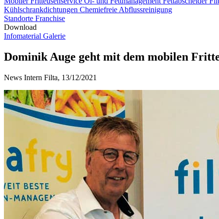
Mobiler Fritteusenservice
Öl- und Fettmanagement
Fettabscheider F
Kühlschrankdichtungen
Chemiefreie Abflussreinigung
Standorte
Franchise
Download
Infomaterial
Galerie
Dominik Auge geht mit dem mobilen Fritte
News Intern Filta, 13/12/2021