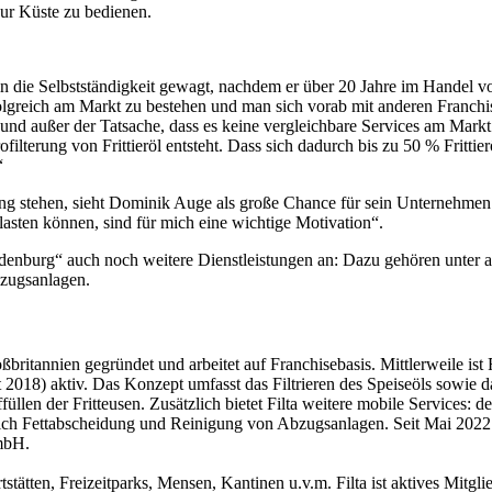
ur Küste zu bedienen.
n die Selbstständigkeit gewagt, nachdem er über 20 Jahre im Handel 
rfolgreich am Markt zu bestehen und man sich vorab mit anderen Franchi
 und außer der Tatsache, dass es keine vergleichbare Services am Mark
filterung von Frittieröl entsteht. Dass sich dadurch bis zu 50 % Frittier
“
ng stehen, sieht Dominik Auge als große Chance für sein Unternehmen
lasten können, sind für mich eine wichtige Motivation“.
Oldenburg“ auch noch weitere Dienstleistungen an: Dazu gehören unter
bzugsanlagen.
britannien gegründet und arbeitet auf Franchisebasis. Mittlerweile ist F
2018) aktiv. Das Konzept umfasst das Filtrieren des Speiseöls sowie da
ffüllen der Fritteusen. Zusätzlich bietet Filta weitere mobile Services
ch Fettabscheidung und Reinigung von Abzugsanlagen. Seit Mai 2022 g
mbH.
stätten, Freizeitparks, Mensen, Kantinen u.v.m. Filta ist aktives Mitgl