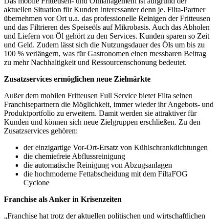
Das mobile Fritteusen- und Ölmanagement ist aufgrund der
aktuellen Situation für Kunden interessanter denn je. Filta-Partner
übernehmen vor Ort u.a. das professionelle Reinigen der Fritteusen
und das Filtrieren des Speiseöls auf Mikrobasis. Auch das Abholen
und Liefern von Öl gehört zu den Services. Kunden sparen so Zeit
und Geld. Zudem lässt sich die Nutzungsdauer des Öls um bis zu
100 % verlängern, was für Gastronomen einen messbaren Beitrag
zu mehr Nachhaltigkeit und Ressourcenschonung bedeutet.
Zusatzservices ermöglichen neue Zielmärkte
Außer dem mobilen Fritteusen Full Service bietet Filta seinen
Franchisepartnern die Möglichkeit, immer wieder ihr Angebots- und
Produktportfolio zu erweitern. Damit werden sie attraktiver für
Kunden und können sich neue Zielgruppen erschließen. Zu den
Zusatzservices gehören:
der einzigartige Vor-Ort-Ersatz von Kühlschrankdichtungen
die chemiefreie Abflussreinigung
die automatische Reinigung von Abzugsanlagen
die hochmoderne Fettabscheidung mit dem FiltaFOG
Cyclone
Franchise als Anker in Krisenzeiten
„Franchise hat trotz der aktuellen politischen und wirtschaftlichen