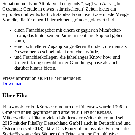
Situation nichts an Attraktivität eingebüßt“, sagt van Aalst. „Im
Gegenteil: Gerade in etwas ‚stürmischeren‘ Zeiten bietet ein
erprobtes und wirtschaftlich stabiles Franchise-System jede Menge
Vorteile, die für einen Unternehmensgründer goldwert sind:
einen Franchisegeber mit einem engagierten Mitarbeiter-
Team, das hinter seinen Partnern steht und Support geben
kann,
einen schnellerer Zugang zu größeren Kunden, die man als
Newcomer so schnell nicht erreichen würde,
und Franchisekollegen, die jahrelanges Know-how und
Unterstützung sowohl in der Gründungsphase als auch
darüber hinaus bieten.
Presseinformation als PDF herunterladen:
Download
Über Filta
Filta - mobiler Full-Service rund um die Fritteuse - wurde 1996 in
Großbritannien gegründet und arbeitet auf Franchisebasis.
Mittlerweile ist Filta in vielen Ländern der Welt etabliert und seit
2015 mit der FiltaFry Deutschland GmbH auch in Deutschland und
Österreich (seit 2018) aktiv. Das Konzept umfasst das Filtrieren des
Speiseöls sowie das Säubern der Fritteusen vor Ort inklusive