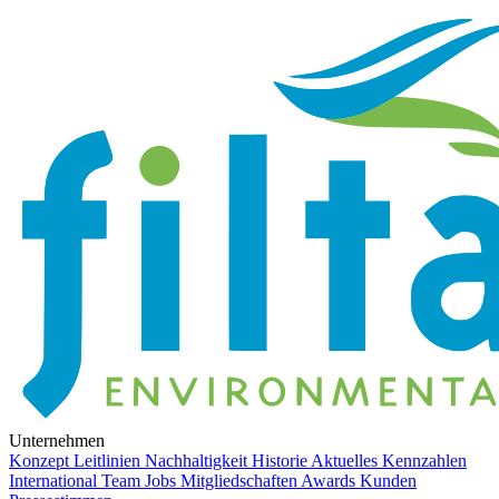
Unternehmen
Konzept
Leitlinien
Nachhaltigkeit
Historie
Aktuelles
Kennzahlen
International
Team
Jobs
Mitgliedschaften
Awards
Kunden